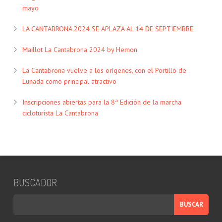
mayo
LA CANTABRONA 2024 SE APLAZA AL 14 DE SEPTIEMBRE
Maillot La Cantabrona 2024 by Hemon
La Cantabrona vuelve a los orígenes, con el Portillo de
Lunada como principal atractivo
Inscripciones abiertas para la 8ª Edición de la marcha
cicloturista La Cantabrona
BUSCADOR