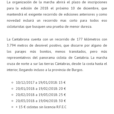
CLASIFICACIONES 2025
La organización de la marcha abrirá el plazo de inscripciones
para la edición de 2018 el próximo 10 de diciembre, que
GUIA DEL CORREDOR
mantendrá el exigente recorrido de ediciones anteriores y como
novedad incluirá un recorrido mas corto para todos eso
SEGUROS
cicloturistas que busquen una prueba de menor dureza.
PREGUNTAS FRECUENTES
La Cantabrona cuenta con un recorrido de 177 kilómetros con
3.794 metros de desnivel positivo, que discurre por alguno de
los parajes más bonitos, menos transitados, pero más
representativos del panorama ciclista de Cantabria. La marcha
cruza de norte a sur las tierras Cántabras, desde la costa hasta el
interior, llegando incluso a la provincia de Burgos.
10/12/2017 a 19/01/2018: 15 €
20/01/2018 a 19/02/2018: 20 €
20/02/2018 a 19/03/2018: 25 €
20/03/2018 a 19/04/2018: 30 €
+ 15 € ciclistas sin licencia R.F.E.C