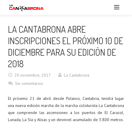
INICIO
LA CANTABRONA ABRE
LA MARCHA
INSCRIPCIONES EL PRÓXIMO 10 DE
SERVICIOS
DICIEMBRE PARA SU EDICIÓN DE
2018
NOTICIAS
20 noviembre, 2017
La Cantabrona
INFORMACIÓN
Sin comentarios
CONTACTO
RECORRIDO
El próximo 21 de abril desde Polanco, Cantabria, tendrá lugar
INSCRIPCIONES 2026
una nueva edición marcha de la marcha cicloturista La Cantabrona
que comprende las ascensiones a los puertos de El Caracol,
REGLAMENTO 2026
Lunada, La Sía y Alisas y un desnivel acumulado de 3.800 metros.